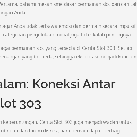
rtama, pahami mekanisme dasar permainan slot dan cari ta
nangan Anda.
 agar Anda tidak terbawa emosi dan bermain secara impulsif.
ategi dan pengelolaan modal juga tidak kalah pentingnya.
gai permainan slot yang tersedia di Cerita Slot 303. Setiap
menangan yang berbeda, sehingga eksplorasi menjadi kunci un
lam: Koneksi Antar
lot 303
i keberuntungan, Cerita Slot 303 juga menjadi wadah untuk
r obrolan dan forum diskusi, para pemain dapat berbagi