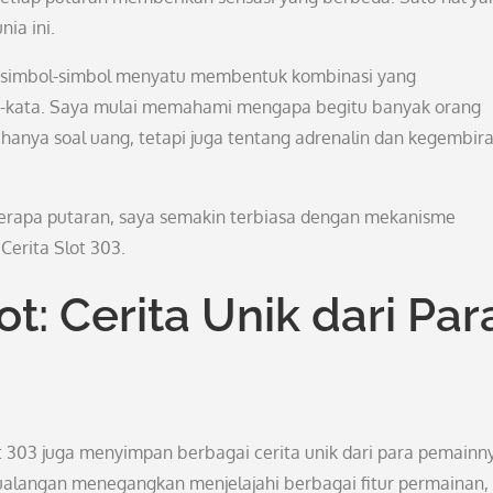
ia ini.
 simbol-simbol menyatu membentuk kombinasi yang
ta-kata. Saya mulai memahami mengapa begitu banyak orang
k hanya soal uang, tetapi juga tentang adrenalin dan kegembir
erapa putaran, saya semakin terbiasa dengan mekanisme
erita Slot 303.
ot: Cerita Unik dari Par
t 303 juga menyimpan berbagai cerita unik dari para pemainn
ualangan menegangkan menjelajahi berbagai fitur permainan,