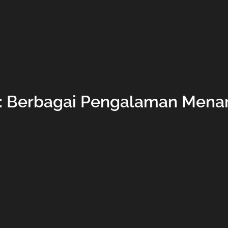
03: Berbagai Pengalaman Menari