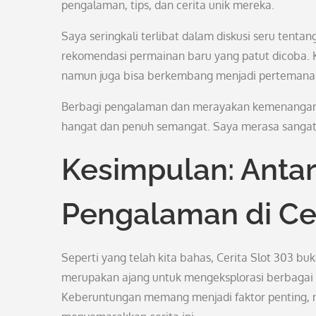
pengalaman, tips, dan cerita unik mereka.
Saya seringkali terlibat dalam diskusi seru tentan
rekomendasi permainan baru yang patut dicoba. Kon
namun juga bisa berkembang menjadi pertemanan 
Berbagi pengalaman dan merayakan kemenangan 
hangat dan penuh semangat. Saya merasa sangat be
Kesimpulan: Anta
Pengalaman di Cer
Seperti yang telah kita bahas, Cerita Slot 303 b
merupakan ajang untuk mengeksplorasi berbagai p
Keberuntungan memang menjadi faktor penting, 