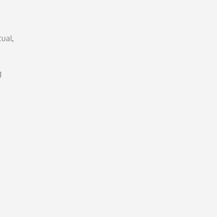
ual,
g