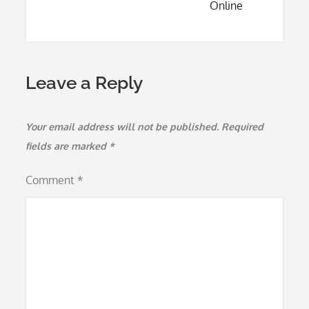
Online
Leave a Reply
Your email address will not be published.
Required
fields are marked
*
Comment
*