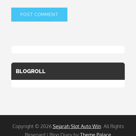
BLOGROLL
Copyright © 2026
Sejarah Slot Auto Win
. All Rights
Reserved | Blog Diary by
Theme Palace