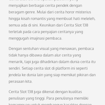
menyajikan berbagai cerita pendek dengan
beragam genre. Mulai dari cerita horor misterius
hingga kisah romantis yang membuat hati meleleh,
semua ada di sini. Keunikan dari Cerita Slot 138
terletak pada cara penyajian ceritanya yang
menggugah imajinasi pembaca.
Dengan sentuhan visual yang menawan, pembaca
tidak hanya dibawa dalam alur cerita yang
menarik, tapi juga dihadirkan dalam dunia cerita itu
sendiri. Setiap cerita slot di platform ini seperti
jendela ke dunia lain yang siap memikat pikiran dan
perasaan kita.
Cerita Slot 138 juga dikenal dengan kualitas
penulisan yang tinggi. Para penulisnya memiliki
kemampuan untuk membangun karakter dengan