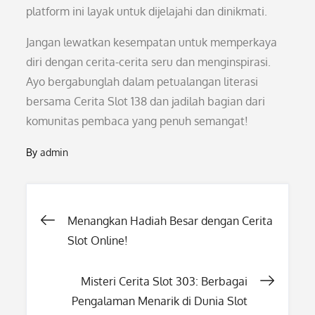
platform ini layak untuk dijelajahi dan dinikmati.
Jangan lewatkan kesempatan untuk memperkaya
diri dengan cerita-cerita seru dan menginspirasi.
Ayo bergabunglah dalam petualangan literasi
bersama Cerita Slot 138 dan jadilah bagian dari
komunitas pembaca yang penuh semangat!
By
admin
Post
Menangkan Hadiah Besar dengan Cerita
Slot Online!
navigation
Misteri Cerita Slot 303: Berbagai
Pengalaman Menarik di Dunia Slot