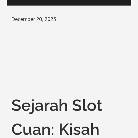
Posted
December 20, 2025
on
Sejarah Slot
Cuan: Kisah