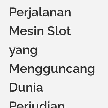
Perjalanan
Mesin Slot
yang
Mengguncang
Dunia
Perjudian