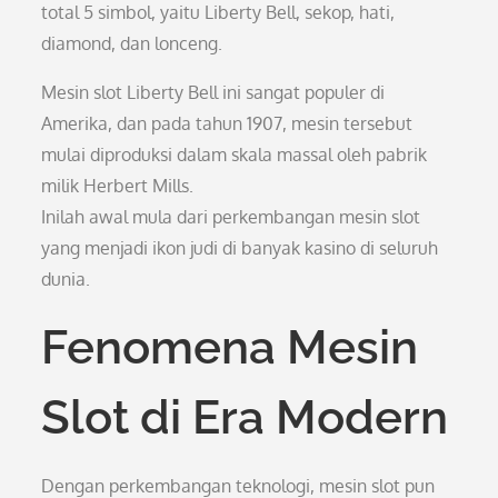
total 5 simbol, yaitu Liberty Bell, sekop, hati,
diamond, dan lonceng.
Mesin slot Liberty Bell ini sangat populer di
Amerika, dan pada tahun 1907, mesin tersebut
mulai diproduksi dalam skala massal oleh pabrik
milik Herbert Mills.
Inilah awal mula dari perkembangan mesin slot
yang menjadi ikon judi di banyak kasino di seluruh
dunia.
Fenomena Mesin
Slot di Era Modern
Dengan perkembangan teknologi, mesin slot pun