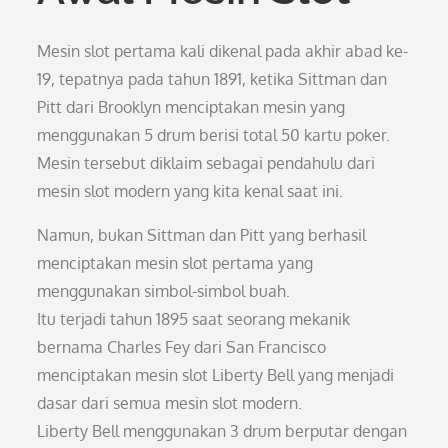
Mesin slot pertama kali dikenal pada akhir abad ke-
19, tepatnya pada tahun 1891, ketika Sittman dan
Pitt dari Brooklyn menciptakan mesin yang
menggunakan 5 drum berisi total 50 kartu poker.
Mesin tersebut diklaim sebagai pendahulu dari
mesin slot modern yang kita kenal saat ini.
Namun, bukan Sittman dan Pitt yang berhasil
menciptakan mesin slot pertama yang
menggunakan simbol-simbol buah.
Itu terjadi tahun 1895 saat seorang mekanik
bernama Charles Fey dari San Francisco
menciptakan mesin slot Liberty Bell yang menjadi
dasar dari semua mesin slot modern.
Liberty Bell menggunakan 3 drum berputar dengan