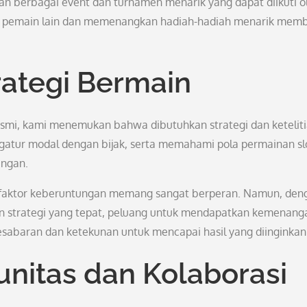
kan berbagai event dan turnamen menarik yang dapat diikuti o
n pemain lain dan memenangkan hadiah-hadiah menarik mem
rategi Bermain
smi, kami menemukan bahwa dibutuhkan strategi dan ketelit
gatur modal dengan bijak, serta memahami pola permainan sl
angan.
 faktor keberuntungan memang sangat berperan. Namun, den
 strategi yang tepat, peluang untuk mendapatkan kemenang
kesabaran dan ketekunan untuk mencapai hasil yang diinginkan
itas dan Kolaborasi