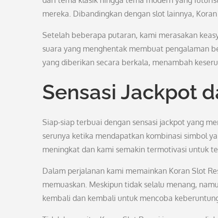
dari tema klasik hingga tema modern yang futuri
mereka. Dibandingkan dengan slot lainnya, Kora
Setelah beberapa putaran, kami merasakan keasyi
suara yang menghentak membuat pengalaman berm
yang diberikan secara berkala, menambah keseru
Sensasi Jackpot
Siap-siap terbuai dengan sensasi jackpot yang m
serunya ketika mendapatkan kombinasi simbol ya
meningkat dan kami semakin termotivasi untuk te
Dalam perjalanan kami memainkan Koran Slot Re
memuaskan. Meskipun tidak selalu menang, nam
kembali dan kembali untuk mencoba keberuntun