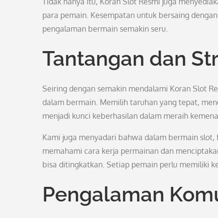
Tidak hanya itu, Koran Slot Resmi juga menyedia
para pemain. Kesempatan untuk bersaing denga
pengalaman bermain semakin seru.
Tantangan dan St
Seiring dengan semakin mendalami Koran Slot Re
dalam bermain. Memilih taruhan yang tepat, men
menjadi kunci keberhasilan dalam meraih kemen
Kami juga menyadari bahwa dalam bermain slot,
memahami cara kerja permainan dan menciptakan
bisa ditingkatkan. Setiap pemain perlu memiliki 
Pengalaman Komun