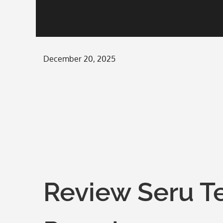
Posted
December 20, 2025
on
Review Seru T