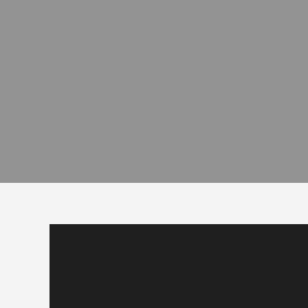
Skip
to
content