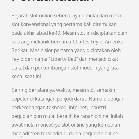
Sejarah slot online sebenarnya dimulai dari mesin
slot konvensional yang pertama kali ditemukan
pada akhir abad ke-19. Mesin slot ini diciptakan oleh
seorang mekanik bernama Charles Fey di Amerika
Serikat. Mesin slot pertama yang diciptakan oleh
Fey diberi nama “Liberty Bell” dan menjadi cikal
bakal dari perkembangan slot modern yang kita
kenal saat ini.
Seiring berjalannya waktu, mesin slot semakin
populer di kalangan penjudi darat. Namun, dengan
perkembangan teknologi internet, industri
perjudian pun mulai beralih ke ranah online. Inilah
awal mula munculnya slot online yang kemudian
menjadi tren tersendiri di dunia perjudian online.