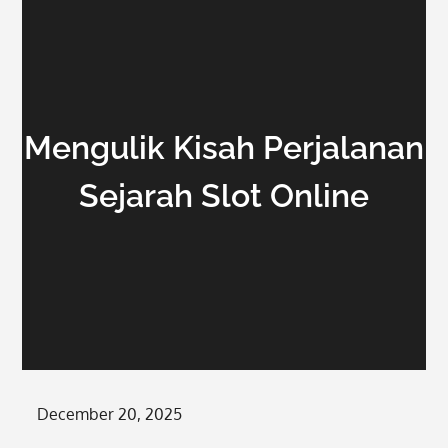
Mengulik Kisah Perjalanan
Sejarah Slot Online
Posted
December 20, 2025
on