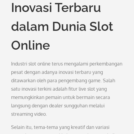
Inovasi Terbaru
dalam Dunia Slot
Online
Industri slot online terus mengalami perkembangan
pesat dengan adanya inovasi terbaru yang
ditawarkan oleh para pengembang game. Salah
satu inovasi terkini adalah fitur live slot yang
memungkinkan pemain untuk bermain secara
langsung dengan dealer sungguhan melalui
streaming video.
Selain itu, tema-tema yang kreatif dan variasi