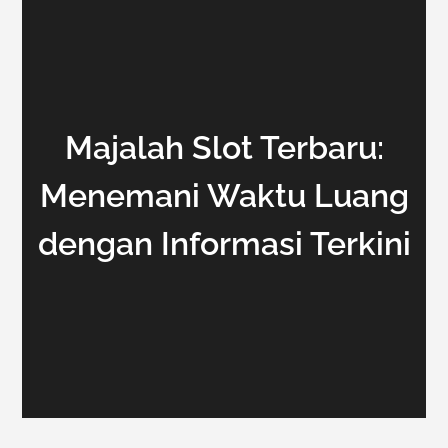
Majalah Slot Terbaru:
Menemani Waktu Luang
dengan Informasi Terkini