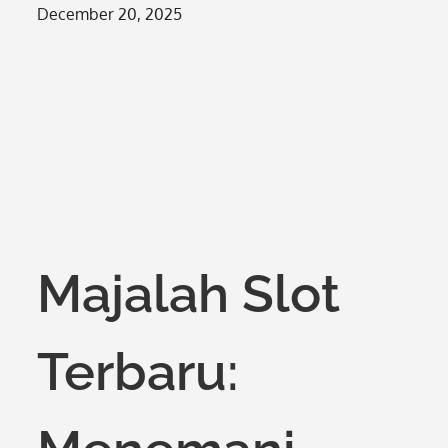
Posted
December 20, 2025
on
Majalah Slot
Terbaru: