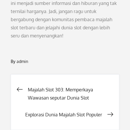
ini menjadi sumber informasi dan hiburan yang tak
ternilai harganya. Jadi, jangan ragu untuk
bergabung dengan komunitas pembaca majalah
slot terbaru dan jelajahi dunia slot dengan lebih
seru dan menyenangkan!
By
admin
Post
Majalah Slot 303: Memperkaya
Wawasan seputar Dunia Slot
navigation
Explorasi Dunia Majalah Slot Populer