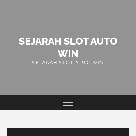
Skip
to
content
SEJARAH SLOT AUTO
WIN
SEJARAH SLOT AUTO WIN