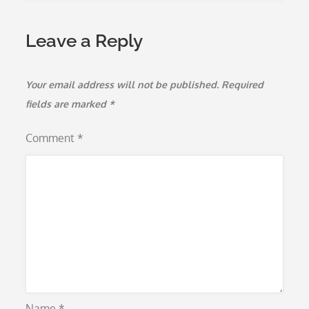
Leave a Reply
Your email address will not be published.
Required
fields are marked
*
Comment
*
Name
*