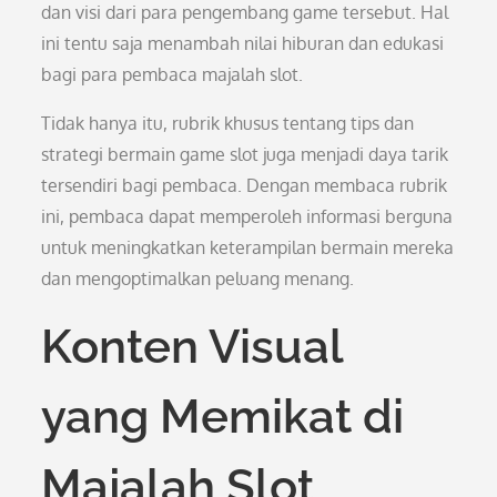
dan visi dari para pengembang game tersebut. Hal
ini tentu saja menambah nilai hiburan dan edukasi
bagi para pembaca majalah slot.
Tidak hanya itu, rubrik khusus tentang tips dan
strategi bermain game slot juga menjadi daya tarik
tersendiri bagi pembaca. Dengan membaca rubrik
ini, pembaca dapat memperoleh informasi berguna
untuk meningkatkan keterampilan bermain mereka
dan mengoptimalkan peluang menang.
Konten Visual
yang Memikat di
Majalah Slot