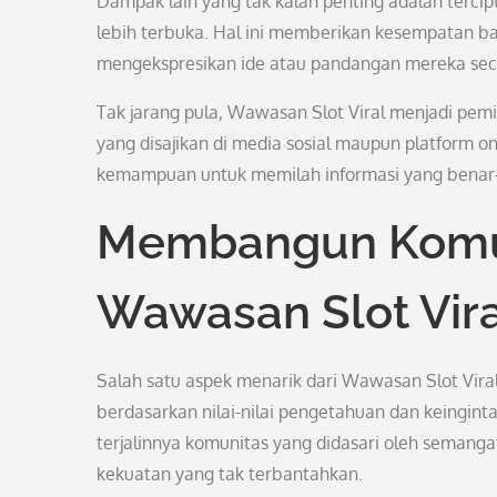
Dampak lain yang tak kalah penting adalah terc
lebih terbuka. Hal ini memberikan kesempatan ba
mengekspresikan ide atau pandangan mereka secar
Tak jarang pula, Wawasan Slot Viral menjadi pemi
yang disajikan di media sosial maupun platform on
kemampuan untuk memilah informasi yang benar-
Membangun Komun
Wawasan Slot Vira
Salah satu aspek menarik dari Wawasan Slot Vi
berdasarkan nilai-nilai pengetahuan dan keingint
terjalinnya komunitas yang didasari oleh semang
kekuatan yang tak terbantahkan.