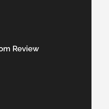
ndom Review