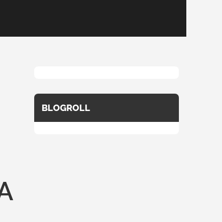
BLOGROLL
 A