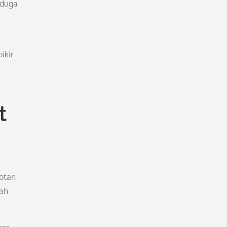
rduga
ikir
t
rotan
lah