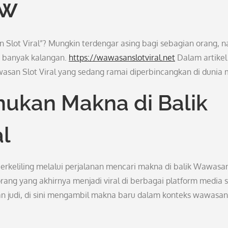
ew
Slot Viral”? Mungkin terdengar asing bagi sebagian orang, 
n banyak kalangan.
https://wawasanslotviral.net
Dalam artikel 
san Slot Viral yang sedang ramai diperbincangkan di dunia 
ukan Makna di Balik
l
rkeliling melalui perjalanan mencari makna di balik Wawasan
rang yang akhirnya menjadi viral di berbagai platform media s
an judi, di sini mengambil makna baru dalam konteks wawasan