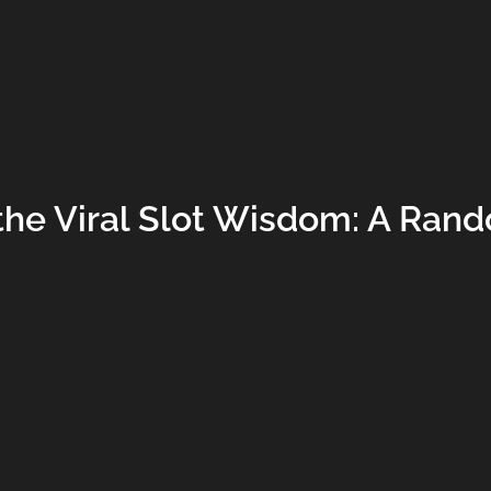
the Viral Slot Wisdom: A Ra