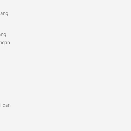
yang
ang
angan
i dan